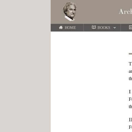
HOME
BOOKS
T
a
t
I
F
t
I
F