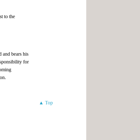
st to the
d and bears his
sponsibility for
coming
ion.
▲ Top