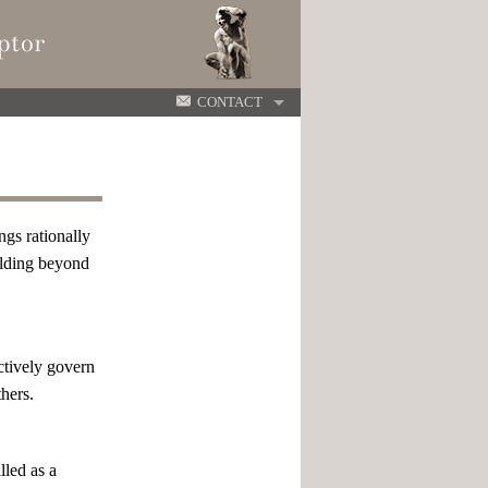
CONTACT
ngs rationally
uilding beyond
ctively govern
hers.
lled as a