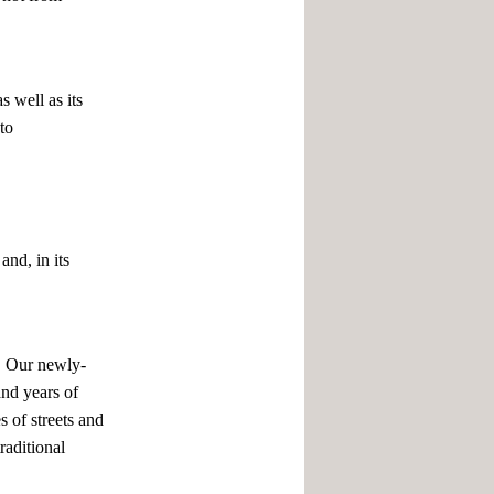
s well as its
to
and, in its
g. Our newly-
and years of
 of streets and
raditional